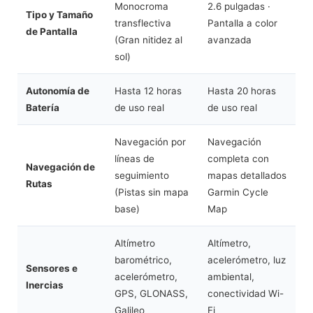
Monocroma
2.6 pulgadas ·
Tipo y Tamaño
transflectiva
Pantalla a color
de Pantalla
(Gran nitidez al
avanzada
sol)
Autonomía de
Hasta 12 horas
Hasta 20 horas
Batería
de uso real
de uso real
Navegación por
Navegación
líneas de
completa con
Navegación de
seguimiento
mapas detallados
Rutas
(Pistas sin mapa
Garmin Cycle
base)
Map
Altímetro
Altímetro,
barométrico,
acelerómetro, luz
Sensores e
acelerómetro,
ambiental,
Inercias
GPS, GLONASS,
conectividad Wi-
Galileo
Fi