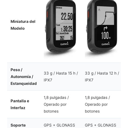
Miniatura del
Modelo
Peso /
33 g / Hasta 15 h /
33 g / Hasta 12 h /
1
Autonomía /
IPX7
IPX7
/
Estanqueidad
1,8 pulgadas /
1,8 pulgadas /
3
Pantalla e
Operado por
Operado por
P
Interfaz
botones
botones
c
Soporte
GPS + GLONASS
GPS + GLONASS