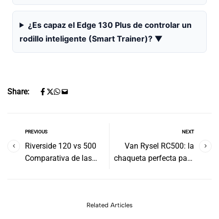
¿Es capaz el Edge 130 Plus de controlar un
rodillo inteligente (Smart Trainer)?
▼
Share:
PREVIOUS
NEXT
Riverside 120 vs 500
Van Rysel RC500: la
Comparativa de las
chaqueta perfecta para
bicis de Decathlon
ciclistas con visibilidad
360º día y noche.
Related Articles