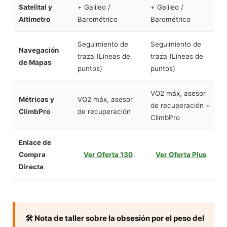
S
Satelital y
+ Galileo /
+ Galileo /
Altímetro
Barométrico
Barométrico
Seguimiento de
Seguimiento de
Navegación
traza (Líneas de
traza (Líneas de
de Mapas
puntos)
puntos)
E
VO2 máx, asesor
Métricas y
VO2 máx, asesor
F
de recuperación +
ClimbPro
de recuperación
d
ClimbPro
Enlace de
Compra
Ver Oferta 130
Ver Oferta Plus
Directa
🛠️ Nota de taller sobre la obsesión por el peso del