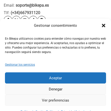
Email:
soporte@bikepa.es
Tlf:
(+34)667931120
Gestionar consentimiento
Ayuda
Bikepa
En Bikepa utilizamos cookies para entender cómo navegas por nuestra web
y ofrecerte una mejor experiencia. Al aceptarlas, nos ayudas a optimizar el
Newsletter Bikepa
sitio. Puedes configurar tus preferencias o rechazarlas si lo prefieres, tu
navegación seguirá siendo segura.
Gestionar los servicios
Aceptar
© 2026 Bikepa. Todos los derechos reservados.
Denegar
Ver preferencias
0
0