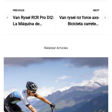
PREVIOUS
NEXT
Van Rysel RCR Pro DI2:
Van rysel rcr force axs-
La Máquina de
Bicicleta carretera
Carretera para los que
carbono decathlon
Van a tope
Related Articles