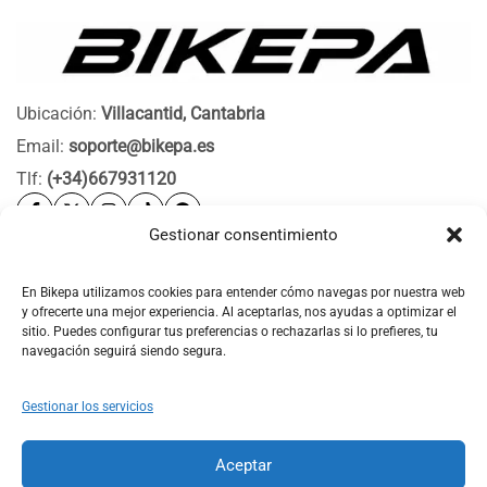
Ubicación:
Villacantid, Cantabria
Email:
soporte@bikepa.es
Tlf:
(+34)667931120
Gestionar consentimiento
Ayuda
Bikepa
En Bikepa utilizamos cookies para entender cómo navegas por nuestra web
y ofrecerte una mejor experiencia. Al aceptarlas, nos ayudas a optimizar el
Newsletter Bikepa
sitio. Puedes configurar tus preferencias o rechazarlas si lo prefieres, tu
navegación seguirá siendo segura.
Gestionar los servicios
Aceptar
© 2026 Bikepa. Todos los derechos reservados.