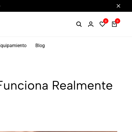
Componentes de alto rendimiento y bikepacking
0
0
Equipamiento
Blog
¿Funciona Realmente