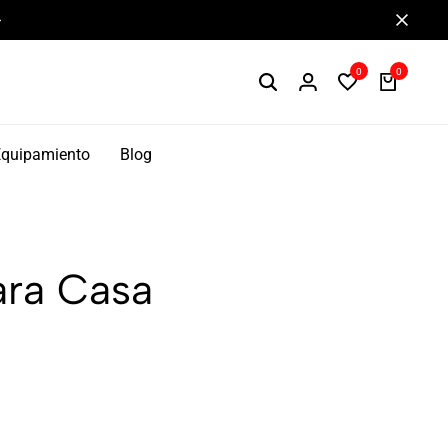
Componentes de alto rendimiento y bikepacking
0
0
Equipamiento
Blog
ara Casa