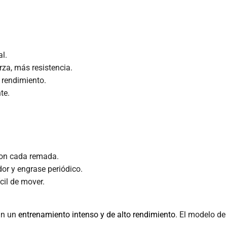
l.
za, más resistencia.
 rendimiento.
te.
con cada remada.
or y engrase periódico.
cil de mover.
an un
entrenamiento intenso y de alto rendimiento
. El modelo de