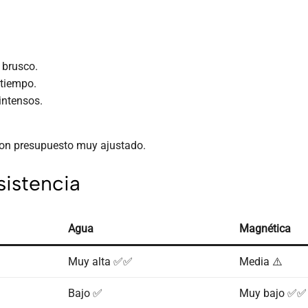
 brusco.
 tiempo.
intensos.
con presupuesto muy ajustado.
istencia
Agua
Magnética
Muy alta ✅✅
Media ⚠️
Bajo ✅
Muy bajo ✅✅