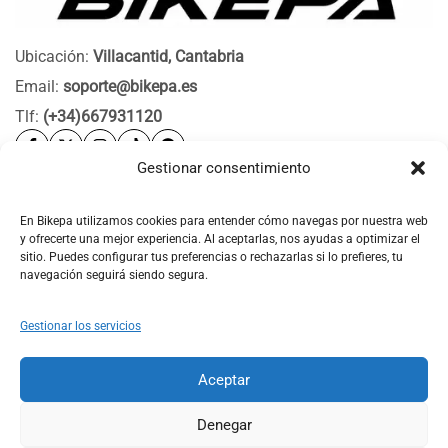
Ubicación:
Villacantid, Cantabria
Email:
soporte@bikepa.es
Tlf:
(+34)667931120
Gestionar consentimiento
Ayuda
Bikepa
En Bikepa utilizamos cookies para entender cómo navegas por nuestra web
y ofrecerte una mejor experiencia. Al aceptarlas, nos ayudas a optimizar el
Newsletter Bikepa
sitio. Puedes configurar tus preferencias o rechazarlas si lo prefieres, tu
navegación seguirá siendo segura.
Gestionar los servicios
Aceptar
© 2026 Bikepa. Todos los derechos reservados.
Denegar