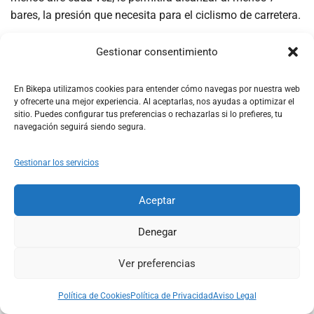
bares, la presión que necesita para el ciclismo de carretera.
Preguntas frecuentes sobre
Gestionar consentimiento
los mejores infladores para
En Bikepa utilizamos cookies para entender cómo navegas por nuestra web
bicicleta
y ofrecerte una mejor experiencia. Al aceptarlas, nos ayudas a optimizar el
sitio. Puedes configurar tus preferencias o rechazarlas si lo prefieres, tu
navegación seguirá siendo segura.
¿Cuánto se debe inflar una bicicleta?
Gestionar los servicios
La presión adecuada para inflar una bicicleta varía según
el tipo de neumático y el uso que se le dé. Generalmente, se
Aceptar
recomienda consultar la
etiqueta del fabricante
, que suele
Denegar
estar ubicada en el lado del neumático. No obstante, como
guía general, se pueden considerar las siguientes
Ver preferencias
presiones:
0
0
Política de Cookies
Política de Privacidad
Aviso Legal
Shop
Search
Account
Wishlist
Cart
Rutas y carretera:
80-130 psi