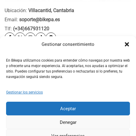
Ubicación:
Villacantid, Cantabria
Email:
soporte@bikepa.es
Tlf:
(+34)667931120
Gestionar consentimiento
Ayuda
Bikepa
En Bikepa utilizamos cookies para entender cómo navegas por nuestra web
y ofrecerte una mejor experiencia. Al aceptarlas, nos ayudas a optimizar el
Newsletter Bikepa
sitio. Puedes configurar tus preferencias o rechazarlas si lo prefieres, tu
navegación seguirá siendo segura.
Gestionar los servicios
Aceptar
© 2026 Bikepa. Todos los derechos reservados.
Denegar
Ver preferencias