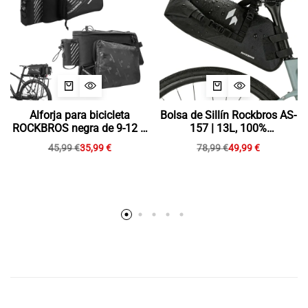
Alforja para bicicleta
Bolsa de Sillín Rockbros AS-
ROCKBROS negra de 9-12 L
157 | 13L, 100%
con 2 bolsillos laterales
Impermeable
45,99
€
35,99
€
78,99
€
49,99
€
plegables