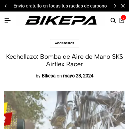
envío gratuito en todas tus ruedas de carbono
co
0
ACCESORIOS
Kechollazo: Bomba de Aire de Mano SKS
Airflex Racer
by
Bikepa
on
mayo 23, 2024