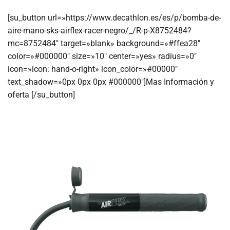
[su_button url=»https://www.decathlon.es/es/p/bomba-de-
aire-mano-sks-airflex-racer-negro/_/R-p-X8752484?
mc=8752484″ target=»blank» background=»#ffea28″
color=»#000000″ size=»10″ center=»yes» radius=»0″
icon=»icon: hand-o-right» icon_color=»#00000″
text_shadow=»0px 0px 0px #000000″]Mas Información y
oferta [/su_button]