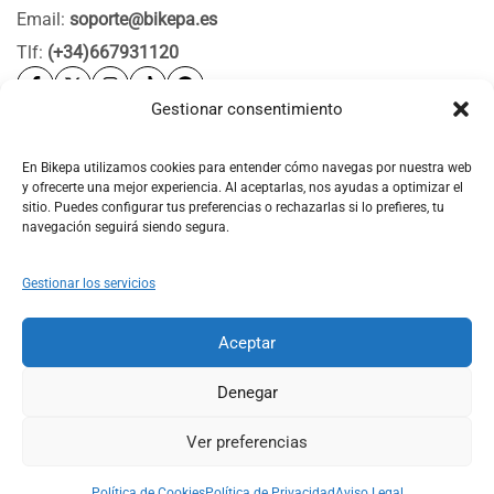
Email:
soporte@bikepa.es
Tlf:
(+34)667931120
Gestionar consentimiento
Ayuda
Bikepa
En Bikepa utilizamos cookies para entender cómo navegas por nuestra web
y ofrecerte una mejor experiencia. Al aceptarlas, nos ayudas a optimizar el
Newsletter Bikepa
sitio. Puedes configurar tus preferencias o rechazarlas si lo prefieres, tu
navegación seguirá siendo segura.
Gestionar los servicios
Aceptar
© 2026 Bikepa. Todos los derechos reservados.
Denegar
Ver preferencias
0
0
Política de Cookies
Política de Privacidad
Aviso Legal