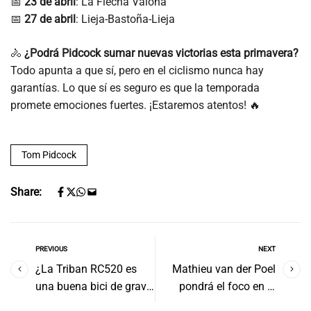
📅
23 de abril
: La Flecha Valona
📅
27 de abril
: Lieja-Bastoña-Lieja
🚴
¿Podrá Pidcock sumar nuevas victorias esta primavera?
Todo apunta a que sí, pero en el ciclismo nunca hay
garantías. Lo que sí es seguro es que la temporada
promete emociones fuertes. ¡Estaremos atentos! 🔥
Tom Pidcock
Share:
PREVIOUS
NEXT
¿La Triban RC520 es
Mathieu van der Poel
una buena bici de grave
pondrá el foco en el
para empezar si eres
MTB tras el Tour de