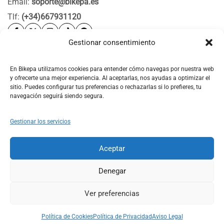
Email:
soporte@bikepa.es
Tlf:
(+34)667931120
Gestionar consentimiento
Ayuda
Bikepa
En Bikepa utilizamos cookies para entender cómo navegas por nuestra web
y ofrecerte una mejor experiencia. Al aceptarlas, nos ayudas a optimizar el
Newsletter Bikepa
sitio. Puedes configurar tus preferencias o rechazarlas si lo prefieres, tu
navegación seguirá siendo segura.
Gestionar los servicios
Aceptar
© 2026 Bikepa. Todos los derechos reservados.
Denegar
Ver preferencias
0
0
Política de Cookies
Política de Privacidad
Aviso Legal
Shop
Search
Account
Wishlist
Cart