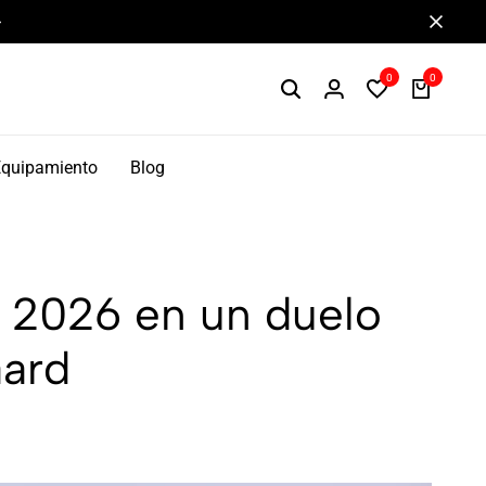
Componentes de alto rendimiento y bikepacking
0
0
Equipamiento
Blog
o 2026 en un duelo
aard