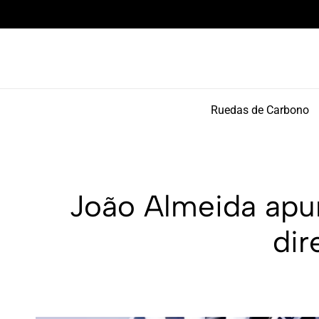
Componentes de alto rendimiento y bikepacking
Ruedas de Carbono
João Almeida apun
dir