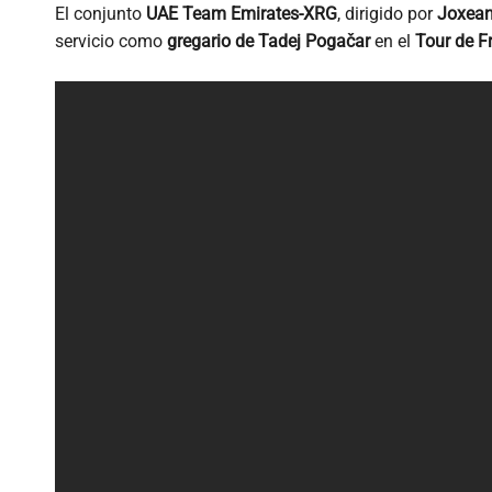
El conjunto
UAE Team Emirates-XRG
, dirigido por
Joxean
servicio como
gregario de Tadej Pogačar
en el
Tour de F