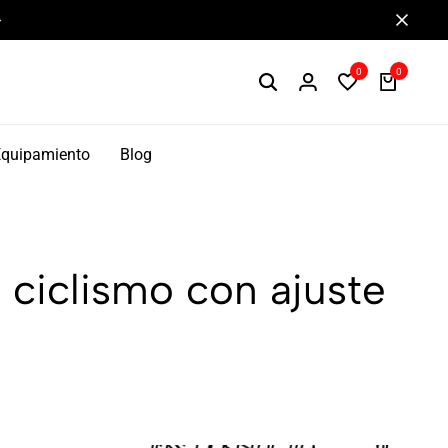
Componentes de alto rendimiento y bikepacking
0
0
Equipamiento
Blog
 ciclismo con ajuste