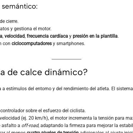
 semántico:
e cierre.
tos y gestiona el motor.
a
,
velocidad
,
frecuencia cardíaca
y
presión en la plantilla
.
ón con
ciclocomputadores
y smartphones.
ía de calce dinámico?
a estímulos del entorno y del rendimiento del atleta. El sistem
ontrolador sobre el esfuerzo del ciclista.
velocidad (ej. 20 km/h), el motor incrementa la tensión para ma
e asfalto a
off-road
, adaptando la firmeza para mejorar la estabil
urar al menos
cuatro niveles de tensión
adicionales al ajuste inici