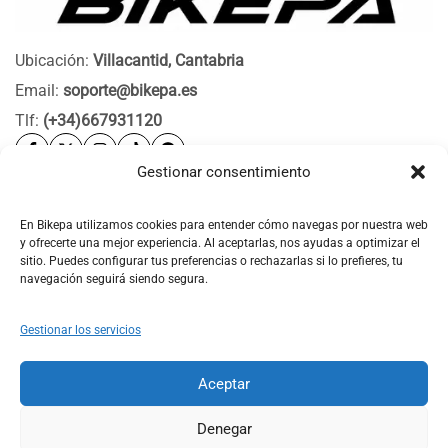
Ubicación:
Villacantid, Cantabria
Email:
soporte@bikepa.es
Tlf:
(+34)667931120
Gestionar consentimiento
Ayuda
Bikepa
En Bikepa utilizamos cookies para entender cómo navegas por nuestra web
y ofrecerte una mejor experiencia. Al aceptarlas, nos ayudas a optimizar el
Newsletter Bikepa
sitio. Puedes configurar tus preferencias o rechazarlas si lo prefieres, tu
navegación seguirá siendo segura.
Gestionar los servicios
Aceptar
© 2026 Bikepa. Todos los derechos reservados.
Denegar