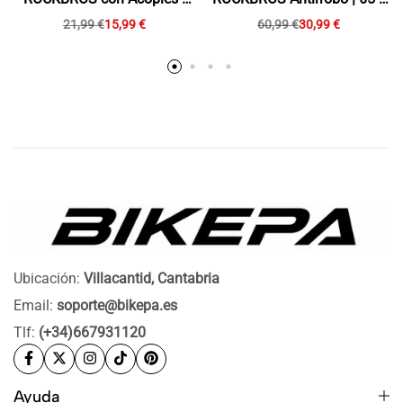
Antideslizantes, Cierre Lock-
88 cm — Para Bici, MTB y
21,99
€
15,99
€
60,99
€
30,99
€
On y Soporte para Manillar
Moto
22,2 mm
Ubicación:
Villacantid, Cantabria
Email:
soporte@bikepa.es
Tlf:
(+34)667931120
Ayuda