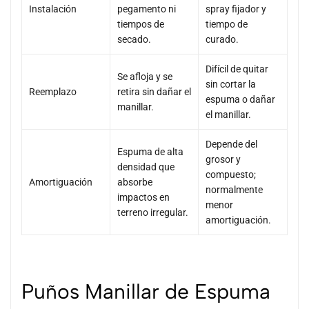
Instalación
pegamento ni
spray fijador y
tiempos de
tiempo de
secado.
curado.
Difícil de quitar
Se afloja y se
sin cortar la
Reemplazo
retira sin dañar el
espuma o dañar
manillar.
el manillar.
Depende del
Espuma de alta
grosor y
densidad que
compuesto;
Amortiguación
absorbe
normalmente
impactos en
menor
terreno irregular.
amortiguación.
Puños Manillar de Espuma