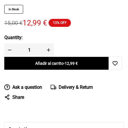
In Stock
12,99
€
15,00
€
13% OFF
Quantity:
Añadir al carrito
-
12,99
€
Ask a question
Delivery & Return
Share