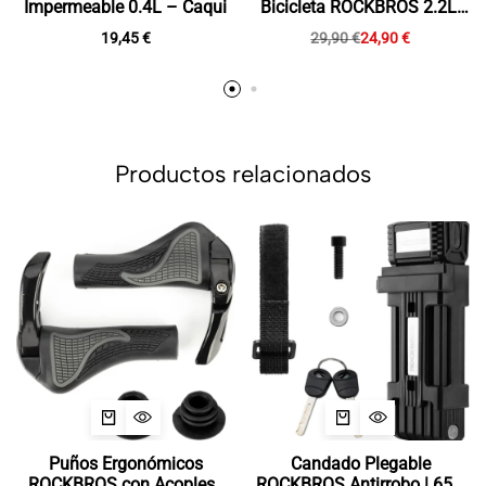
Impermeable 0.4L – Caqui
Bicicleta ROCKBROS 2.2L:
Espacio, Estilo y
19,45
€
29,90
€
24,90
€
Versatilidad en tu Ruta
Productos relacionados
Puños Ergonómicos
Candado Plegable
ROCKBROS con Acoples |
ROCKBROS Antirrobo | 65 y