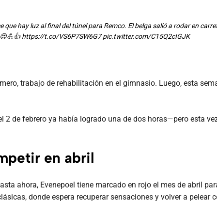
 que hay luz al final del túnel para Remco. El belga salió a rodar en carr
.😍💪👍
https://t.co/VS6P7SW6G7
pic.twitter.com/C15Q2cIGJK
mero, trabajo de rehabilitación en el gimnasio. Luego, esta sema
—el 2 de febrero ya había logrado una de dos horas—pero esta ve
mpetir en abril
ta ahora, Evenepoel tiene marcado en rojo el mes de abril para 
lásicas, donde espera recuperar sensaciones y volver a pelear c