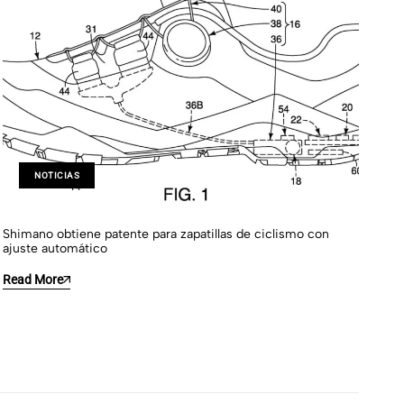
NOTICIAS
Shimano obtiene patente para zapatillas de ciclismo con
La 
ajuste automático
pro
Read More
Re