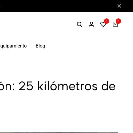
Componentes de alto rendimiento y bikepacking
0
0
Equipamiento
Blog
n: 25 kilómetros de