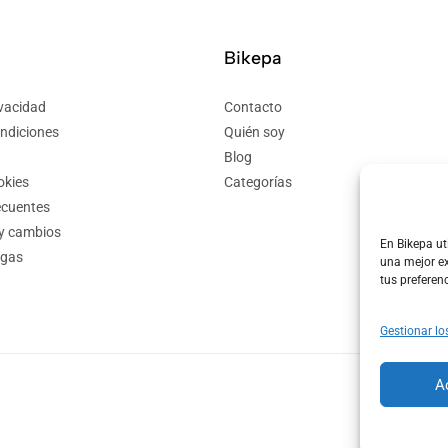
Bikepa
ivacidad
Contacto
ndiciones
Quién soy
Blog
okies
Categorías
ecuentes
 y cambios
En Bikepa ut
egas
una mejor ex
tus preferen
Gestionar lo
A