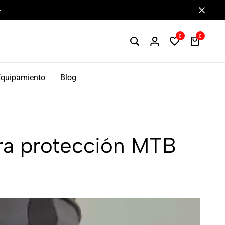
Componentes de alto rendimiento y bikepacking
0
0
Equipamiento
Blog
ra protección MTB