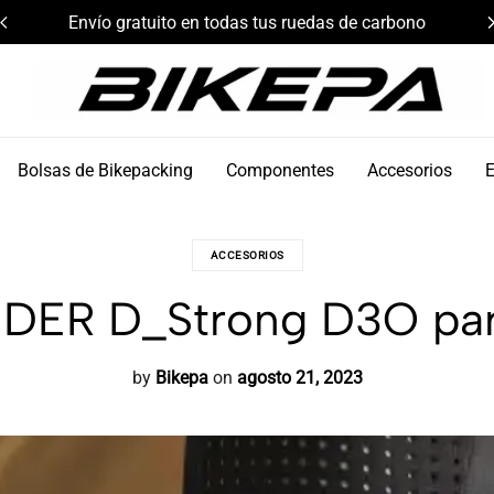
Envío gratuito en todas tus ruedas de carbono
Bikepa
Bolsas de Bikepacking
Componentes
Accesorios
ACCESORIOS
IDER D_Strong D3O pa
by
Bikepa
on
agosto 21, 2023