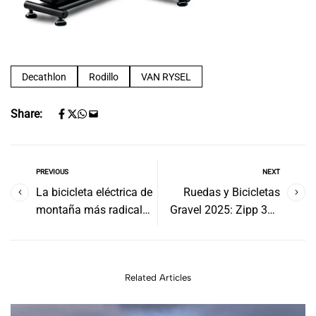
Decathlon
Rodillo
VAN RYSEL
Share:
PREVIOUS
NEXT
La bicicleta eléctrica de
Ruedas y Bicicletas
montaña más radical
Gravel 2025: Zipp 303
ahora tiene versión
SW y Tendencias 2026
asequible
Related Articles