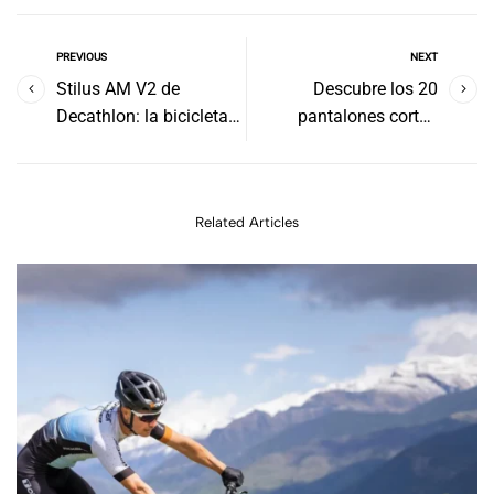
PREVIOUS
NEXT
Stilus AM V2 de
Descubre los 20
Decathlon: la bicicleta
pantalones cortos
eléctrica más extrema y
running mujer
asequible del mercado
Related Articles