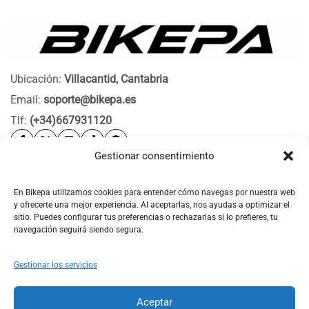
Ubicación:
Villacantid, Cantabria
Email:
soporte@bikepa.es
Tlf:
(+34)667931120
Gestionar consentimiento
Ayuda
Bikepa
En Bikepa utilizamos cookies para entender cómo navegas por nuestra web
y ofrecerte una mejor experiencia. Al aceptarlas, nos ayudas a optimizar el
Newsletter Bikepa
sitio. Puedes configurar tus preferencias o rechazarlas si lo prefieres, tu
navegación seguirá siendo segura.
Gestionar los servicios
Aceptar
© 2026 Bikepa. Todos los derechos reservados.