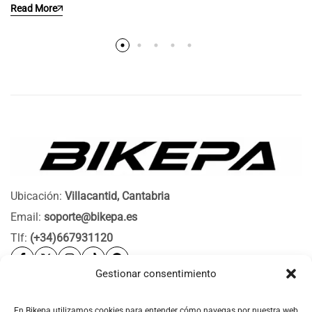
Read More
Ubicación:
Villacantid, Cantabria
Email:
soporte@bikepa.es
Tlf:
(+34)667931120
Gestionar consentimiento
Ayuda
Bikepa
En Bikepa utilizamos cookies para entender cómo navegas por nuestra web