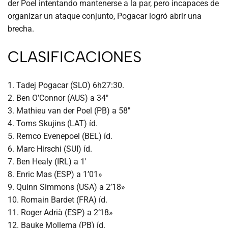
der Poel intentando mantenerse a la par, pero incapaces de
organizar un ataque conjunto, Pogacar logró abrir una
brecha.
CLASIFICACIONES
1. Tadej Pogacar (SLO) 6h27:30.
2. Ben O’Connor (AUS) a 34″
3. Mathieu van der Poel (PB) a 58″
4. Toms Skujins (LAT) íd.
5. Remco Evenepoel (BEL) íd.
6. Marc Hirschi (SUI) íd.
7. Ben Healy (IRL) a 1′
8. Enric Mas (ESP) a 1’01»
9. Quinn Simmons (USA) a 2’18»
10. Romain Bardet (FRA) íd.
11. Roger Adrià (ESP) a 2’18»
12. Bauke Mollema (PB) íd.