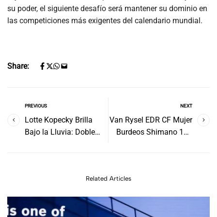
su poder, el siguiente desafío será mantener su dominio en
las competiciones más exigentes del calendario mundial.
Share:
PREVIOUS
NEXT
Lotte Kopecky Brilla
Van Rysel EDR CF Mujer
Bajo la Lluvia: Doble
Burdeos Shimano 105
Arcoíris en el Mundial de
12V: ¿Una buena opción
Ciclismo de Zúrich
para la ciclista
exigente?
Related Articles