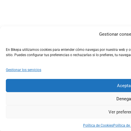
Gestionar conse
En Bikepa utilizamos cookies para entender cómo navegas por nuestra web y ofr
sitio. Puedes configurar tus preferencias o rechazarlas si lo prefieres, tu naveg
Gestionar los servicios
Acepta
Denega
Ver prefere
Política de Cookies
Política de
Shop
Search
Account