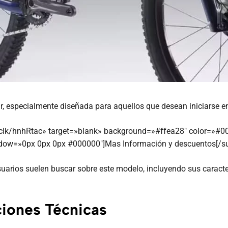
, especialmente diseñada para aquellos que desean iniciarse en
ng/clk/hnhRtac» target=»blank» background=»#ffea28″ color=»#
hadow=»0px 0px 0px #000000″]Mas Información y descuentos[/s
usuarios suelen buscar sobre este modelo, incluyendo sus caracte
ciones Técnicas