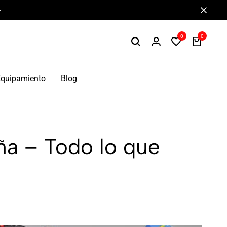
Componentes de alto rendimiento y bikepacking
0
0
Equipamiento
Blog
ña – Todo lo que