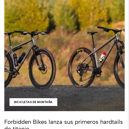
BICICLETAS DE MONTAÑA
Forbidden Bikes lanza sus primeros hardtails
de titanio