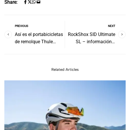
Share:
PREVIOUS
NEXT
Así es el portabicicletas
RockShox SID Ultimate
de remolque Thule
SL – información y
VeloSpace XT3
precios
Related Articles