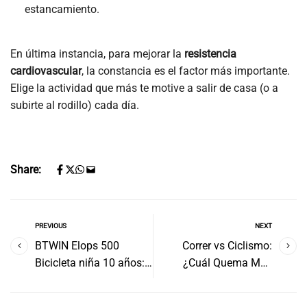
estancamiento.
En última instancia, para mejorar la
resistencia
cardiovascular
, la constancia es el factor más importante.
Elige la actividad que más te motive a salir de casa (o a
subirte al rodillo) cada día.
Share:
PREVIOUS
NEXT
BTWIN Elops 500
Correr vs Ciclismo:
Bicicleta niña 10 años:
¿Cuál Quema Más
Perfecta para Aventuras
Calorías y Es Mejor para
Seguras y Divertidas
Bajar de Peso?