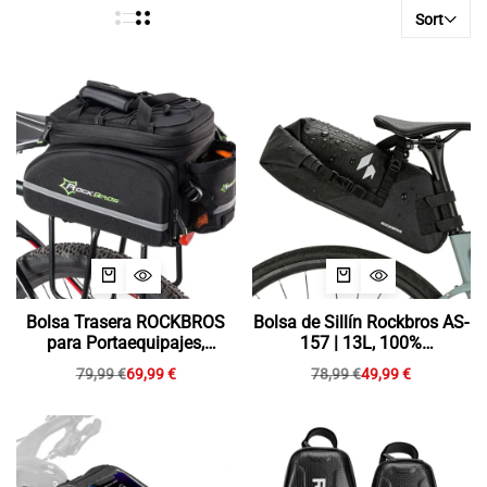
Sort
Bolsa Trasera ROCKBROS
Bolsa de Sillín Rockbros AS-
para Portaequipajes,
157 | 13L, 100%
Extensible 10-35L
Impermeable
79,99
€
69,99
€
78,99
€
49,99
€