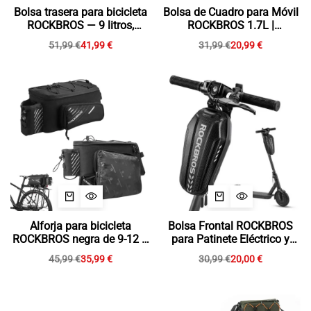
Bolsa trasera para bicicleta
Bolsa de Cuadro para Móvil
ROCKBROS — 9 litros,
ROCKBROS 1.7L |
impermeable, rígida
Impermeable
51,99
€
41,99
€
31,99
€
20,99
€
Alforja para bicicleta
Bolsa Frontal ROCKBROS
ROCKBROS negra de 9-12 L
para Patinete Eléctrico y
con 2 bolsillos laterales
Bicicleta Plegable
45,99
€
35,99
€
30,99
€
20,00
€
plegables
(Impermeable)