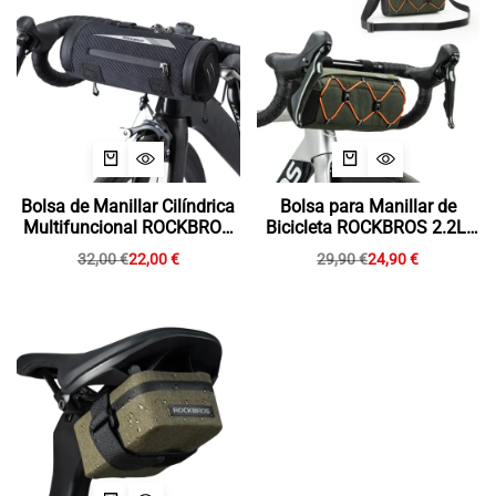
Bolsa de Manillar Cilíndrica
Bolsa para Manillar de
Multifuncional ROCKBROS
Bicicleta ROCKBROS 2.2L:
2L (3 en 1
Espacio, Estilo y
32,00
€
22,00
€
29,90
€
24,90
€
Versatilidad en tu Ruta