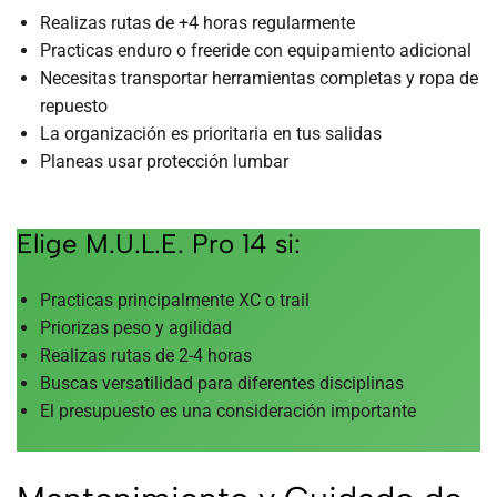
Realizas rutas de +4 horas regularmente
Practicas enduro o freeride con equipamiento adicional
Necesitas transportar herramientas completas y ropa de
repuesto
La organización es prioritaria en tus salidas
Planeas usar protección lumbar
Elige M.U.L.E. Pro 14 si:
Practicas principalmente XC o trail
Priorizas peso y agilidad
Realizas rutas de 2-4 horas
Buscas versatilidad para diferentes disciplinas
El presupuesto es una consideración importante