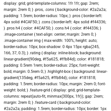
display: grid; grid-template-columns: 1fr 1fr; gap: 2rem;
margin: 2rem 0; } .pros, .cons { background-color: #2a2a2a;
padding: 1.5rem; border-radius: 10px; } .pros { border-left:
4px solid #4CAF50; } .cons { border-left: 4px solid #f44336;
} .pros h4 { color: #4CAF50; } .cons h4 { color: #f44336; }
.image-container { text-align: center; margin: 2rem 0; }
.image-container img { max-width: 100%; height: auto;
border-radius: 10px; box-shadow: 0 4px 15px rgba(245,
166, 37, 0.3); } .rating { display: inline-block; background:
linear-gradient(90deg, #f5a625, #ffb84d); color: #181818;
padding: 0.5rem 1rem; border-radius: 25px; font-weight:
bold; margin: 0.5rem 0; } .highlight-box { background: linear-
gradient(135deg, #f5a625, #ffb84d); color: #181818;
padding: 1.5rem; border-radius: 10px; margin: 2rem 0; font-
weight: bold; } .feature-grid { display: grid; grid-template-
columns: repeat(auto-fit, minmax(300px, 1fr)); gap: 2rem;
margin: 2rem 0; } .feature-card { background-color:
#2a2a2a; padding: 1.5rem; border-radius: 10px; border: 1px