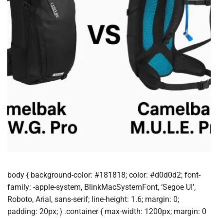
body { background-color: #181818; color: #d0d0d2; font-
family: -apple-system, BlinkMacSystemFont, ‘Segoe UI’,
Roboto, Arial, sans-serif; line-height: 1.6; margin: 0;
padding: 20px; } .container { max-width: 1200px; margin: 0