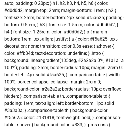
auto; padding: 0 20px; } h1, h2, h3, h4, h5, h6 { color:
#d0d0d2; margin-top: 2rem; margin-bottom: 1rem; } h2 {
font-size: 2rem; border-bottom: 2px solid #f5a625; padding-
bottom: 0.5rem; } h3 { font-size: 1.5rem; color: #d0d0d2; }
h4 { font-size: 1.25rem; color: #d0d0d2; } p { margin-
bottom: 1rem; text-align: justify; } a { color: #f5a625; text-
decoration: none; transition: color 0.3s ease; } a:hover {
color: #ffb84d; text-decoration: underline; } .intro {
background: linear-gradient(135deg, #2a2a2a 0%, #1a1a1a
100%); padding: 2rem; border-radius: 10px; margin: 2rem 0;
border-left: 4px solid #f5a625; } .comparison-table { width:
100%; border-collapse: collapse; margin: 2rem 0;
background-color: #2a2a2a; border-radius: 10px; overflow:
hidden; } .comparison-table th, .comparison-table td {
padding: 1rem; text-align: left; border-bottom: 1px solid
#3a3a3a; } .comparison-table th { background-color:
#f5a625; color: #181818; font-weight: bold; } .comparison-
table tr:hover { background-color: #333; } .pros-cons {