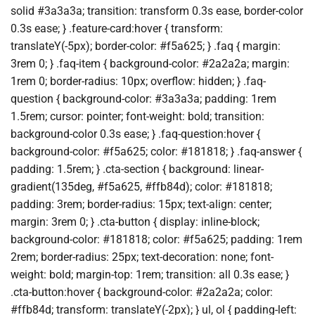
solid #3a3a3a; transition: transform 0.3s ease, border-color
0.3s ease; } .feature-card:hover { transform:
translateY(-5px); border-color: #f5a625; } .faq { margin:
3rem 0; } .faq-item { background-color: #2a2a2a; margin:
1rem 0; border-radius: 10px; overflow: hidden; } .faq-
question { background-color: #3a3a3a; padding: 1rem
1.5rem; cursor: pointer; font-weight: bold; transition:
background-color 0.3s ease; } .faq-question:hover {
background-color: #f5a625; color: #181818; } .faq-answer {
padding: 1.5rem; } .cta-section { background: linear-
gradient(135deg, #f5a625, #ffb84d); color: #181818;
padding: 3rem; border-radius: 15px; text-align: center;
margin: 3rem 0; } .cta-button { display: inline-block;
background-color: #181818; color: #f5a625; padding: 1rem
2rem; border-radius: 25px; text-decoration: none; font-
weight: bold; margin-top: 1rem; transition: all 0.3s ease; }
.cta-button:hover { background-color: #2a2a2a; color:
#ffb84d; transform: translateY(-2px); } ul, ol { padding-left: