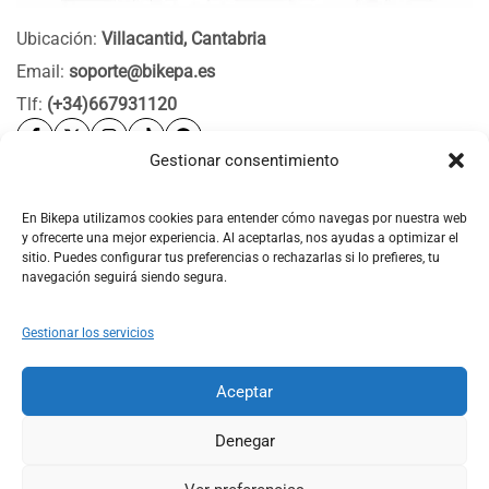
Ubicación:
Villacantid, Cantabria
Email:
soporte@bikepa.es
Tlf:
(+34)667931120
Gestionar consentimiento
Ayuda
Bikepa
En Bikepa utilizamos cookies para entender cómo navegas por nuestra web
y ofrecerte una mejor experiencia. Al aceptarlas, nos ayudas a optimizar el
Newsletter Bikepa
sitio. Puedes configurar tus preferencias o rechazarlas si lo prefieres, tu
navegación seguirá siendo segura.
Gestionar los servicios
Aceptar
© 2026 Bikepa. Todos los derechos reservados.
Denegar