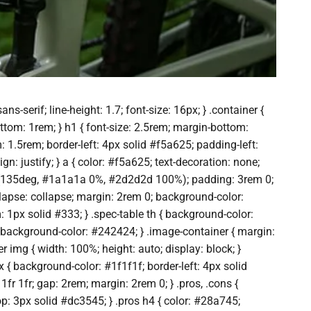
s-serif; line-height: 1.7; font-size: 16px; } .container {
ttom: 1rem; } h1 { font-size: 2.5rem; margin-bottom:
 1.5rem; border-left: 4px solid #f5a625; padding-left:
n: justify; } a { color: #f5a625; text-decoration: none;
adient(135deg, #1a1a1a 0%, #2d2d2d 100%); padding: 3rem 0;
llapse: collapse; margin: 2rem 0; background-color:
m: 1px solid #333; } .spec-table th { background-color:
) { background-color: #242424; } .image-container { margin:
r img { width: 100%; height: auto; display: block; }
ox { background-color: #1f1f1f; border-left: 4px solid
fr 1fr; gap: 2rem; margin: 2rem 0; } .pros, .cons {
op: 3px solid #dc3545; } .pros h4 { color: #28a745;