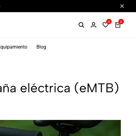
Componentes de alto rendimiento y bikepacking
0
0
Equipamiento
Blog
aña eléctrica (eMTB)