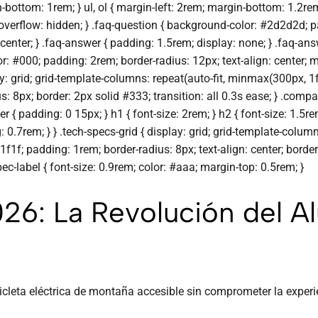
bottom: 1rem; } ul, ol { margin-left: 2rem; margin-bottom: 1.2rem;
overflow: hidden; } .faq-question { background-color: #2d2d2d; p
 center; } .faq-answer { padding: 1.5rem; display: none; } .faq-ans
#000; padding: 2rem; border-radius: 12px; text-align: center; mar
: grid; grid-template-columns: repeat(auto-fit, minmax(300px, 1f
: 8px; border: 2px solid #333; transition: all 0.3s ease; } .comp
{ padding: 0 15px; } h1 { font-size: 2rem; } h2 { font-size: 1.5rem
ng: 0.7rem; } } .tech-specs-grid { display: grid; grid-template-colu
f1f; padding: 1rem; border-radius: 8px; text-align: center; border:
pec-label { font-size: 0.9rem; color: #aaa; margin-top: 0.5rem; }
026: La Revolución del A
icleta eléctrica de montaña accesible sin comprometer la exper