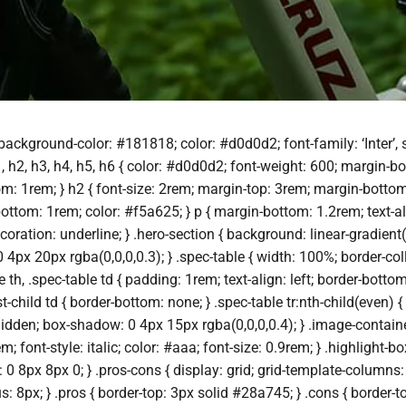
background-color: #181818; color: #d0d0d2; font-family: ‘Inter’, san
 h2, h3, h4, h5, h6 { color: #d0d0d2; font-weight: 600; margin-bo
: 1rem; } h2 { font-size: 2rem; margin-top: 3rem; margin-bottom:
ttom: 1rem; color: #f5a625; } p { margin-bottom: 1.2rem; text-alig
xt-decoration: underline; } .hero-section { background: linear-gr
4px 20px rgba(0,0,0,0.3); } .spec-table { width: 100%; border-co
e th, .spec-table td { padding: 1rem; text-align: left; border-botto
ast-child td { border-bottom: none; } .spec-table tr:nth-child(even
 hidden; box-shadow: 0 4px 15px rgba(0,0,0,0.4); } .image-containe
font-style: italic; color: #aaa; font-size: 0.9rem; } .highlight-b
 8px 8px 0; } .pros-cons { display: grid; grid-template-columns: 1
 8px; } .pros { border-top: 3px solid #28a745; } .cons { border-t