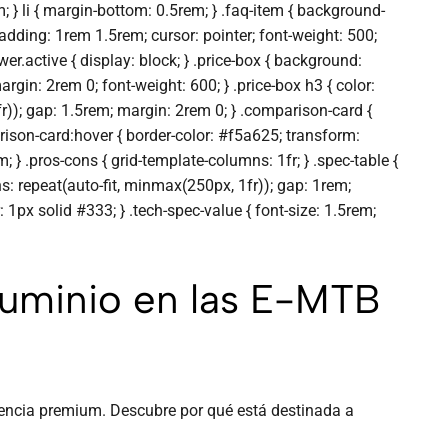
 } li { margin-bottom: 0.5rem; } .faq-item { background-
adding: 1rem 1.5rem; cursor: pointer; font-weight: 500;
wer.active { display: block; } .price-box { background:
gin: 2rem 0; font-weight: 600; } .price-box h3 { color:
r)); gap: 1.5rem; margin: 2rem 0; } .comparison-card {
arison-card:hover { border-color: #f5a625; transform:
; } .pros-cons { grid-template-columns: 1fr; } .spec-table {
mns: repeat(auto-fit, minmax(250px, 1fr)); gap: 1rem;
 1px solid #333; } .tech-spec-value { font-size: 1.5rem;
luminio en las E-MTB
iencia premium. Descubre por qué está destinada a