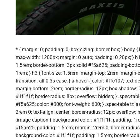
* { margin: 0; padding: 0; box-sizing: border-box; } body { 
max-width: 1200px; margin: 0 auto; padding: 0 20px; } h1,
1.5rem; border-bottom: 3px solid #f5a625; padding-bottom
1rem; } h3 { font-size: 1.5rem; margin-top: 2rem; margin-bo
transition: all 0.3s ease; } a:hover { color: #ffc107; te
margin-bottom: 2rem; border-radius: 12px; box-shadow: 0 
#1f1f1f; border-radius: 8px; overflow: hidden; } .spec-tabl
#f5a625; color: #000; font-weight: 600; } .spec-table tr:l
2rem 0; text-align: center; border-radius: 12px; overflow:
.image-caption { background-color: #1f1f1f; padding: 1rem; 
#f5a625; padding: 1.5rem; margin: 2rem 0; border-radius: 0
background-color: #1f1f1f; padding: 1.5rem; border-radius: