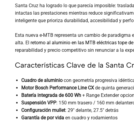
Santa Cruz ha logrado lo que parecía imposible: traslad
intactas las prestaciones mientras reduce significativam
inteligente que prioriza durabilidad, accesibilidad y per
Esta nueva e-MTB representa un cambio de paradigma en 
alta. El
retorno al aluminio en las MTB eléctricas tope d
reparabilidad y precio competitivo sin renunciar a la ex
Características Clave de la Santa C
Cuadro de aluminio
con geometría progresiva idéntica
Motor Bosch Performance Line CX
de quinta generac
Batería integrada de 600 Wh
+ Range Extender opcio
Suspensión VPP
: 150 mm trasero / 160 mm delanter
Configuración mullet
: 29″ delante, 27.5″ detrás
Garantía de por vida
en cuadro y rodamientos