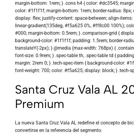
margin-bottom: 1rem; } .cons h4 { color: #dc3545; margin-
color: #1f1f1f; margin-bottom: 1rem; border-radius: 8px; 
display: flex; justify-content: space-between; align-items:
linear-gradient(135deg, #f5a625 0%, #ff8c00 100%); color: 
#000; margin-bottom: 0.5rem; } .comparison-grid { display
background-color: #1f1f1f; padding: 1.5rem; border-radius
translateY(-2px); } @media (max-width: 768px) { .container 
font-size: 0.9rem; } .spec-table th, .spec-table td { paddi
margin: 2rem 0; } .tech-spec-item { background-color: #1f1
font-weight: 700; color: #f5a625; display: block; } .tech-s
Santa Cruz Vala AL 2
Premium
La nueva Santa Cruz Vala AL redefine el concepto de bic
convertirse en la referencia del segmento.