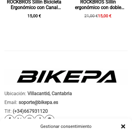
ROCKBROS Sillín Bicicleta
ROCKBROS Sillín
Ergonómico con Canal
ergonómico con doble
Aliviador
suspensión y canal
15,00
€
21,00
€
15,00
€
ventilado, unisex
Ubicación:
Villacantid, Cantabria
Email:
soporte@bikepa.es
Tlf:
(+34)667931120
Gestionar consentimiento