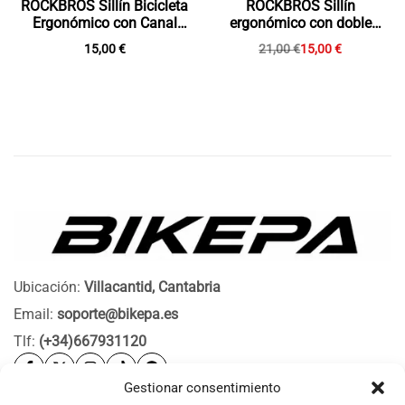
ROCKBROS Sillín Bicicleta
ROCKBROS Sillín
Ergonómico con Canal
ergonómico con doble
Aliviador
suspensión y canal
15,00
€
21,00
€
15,00
€
ventilado, unisex
Ubicación:
Villacantid, Cantabria
Email:
soporte@bikepa.es
Tlf:
(+34)667931120
Gestionar consentimiento