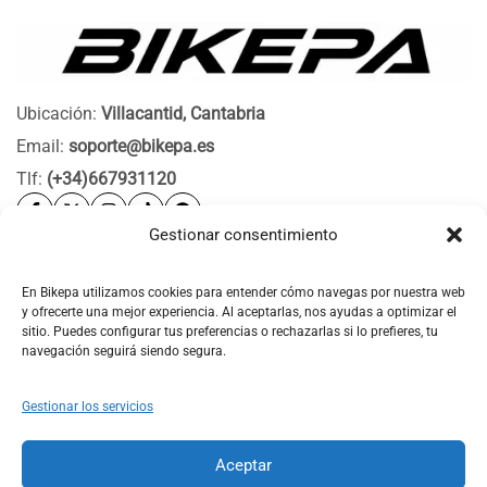
Ubicación:
Villacantid, Cantabria
Email:
soporte@bikepa.es
Tlf:
(+34)667931120
Gestionar consentimiento
Ayuda
Bikepa
En Bikepa utilizamos cookies para entender cómo navegas por nuestra web
y ofrecerte una mejor experiencia. Al aceptarlas, nos ayudas a optimizar el
Newsletter Bikepa
sitio. Puedes configurar tus preferencias o rechazarlas si lo prefieres, tu
navegación seguirá siendo segura.
Gestionar los servicios
Aceptar
© 2026 Bikepa. Todos los derechos reservados.