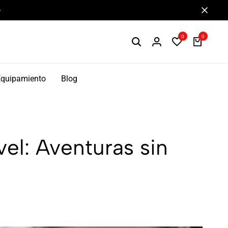
Componentes de alto rendimiento y bikepacking
0
0
Equipamiento
Blog
el: Aventuras sin