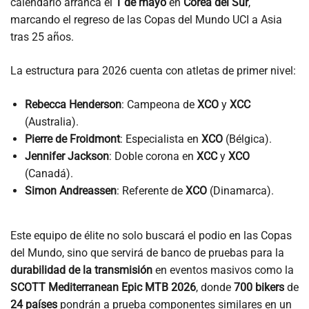
calendario arranca el
1 de mayo
en
Corea del Sur
,
marcando el regreso de las Copas del Mundo UCI a Asia
tras 25 años.
La estructura para 2026 cuenta con atletas de primer nivel:
Rebecca Henderson
: Campeona de
XCO
y
XCC
(Australia).
Pierre de Froidmont
: Especialista en
XCO
(Bélgica).
Jennifer Jackson
: Doble corona en
XCC
y
XCO
(Canadá).
Simon Andreassen
: Referente de
XCO
(Dinamarca).
Este equipo de élite no solo buscará el podio en las Copas
del Mundo, sino que servirá de banco de pruebas para la
durabilidad de la transmisión
en eventos masivos como la
SCOTT Mediterranean Epic MTB 2026
, donde
700 bikers
de
24 países
pondrán a prueba componentes similares en un