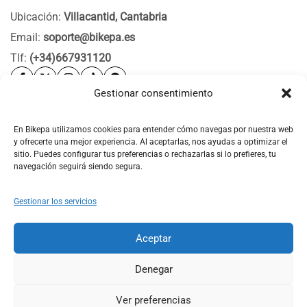
Ubicación:
Villacantid, Cantabria
Email:
soporte@bikepa.es
Tlf:
(+34)667931120
Gestionar consentimiento
Ayuda
Bikepa
En Bikepa utilizamos cookies para entender cómo navegas por nuestra web
y ofrecerte una mejor experiencia. Al aceptarlas, nos ayudas a optimizar el
Newsletter Bikepa
sitio. Puedes configurar tus preferencias o rechazarlas si lo prefieres, tu
navegación seguirá siendo segura.
Gestionar los servicios
Aceptar
© 2026 Bikepa. Todos los derechos reservados.
Denegar
Ver preferencias