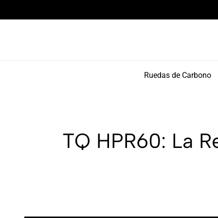
Componentes de alto rendimiento y bikepacking
Ruedas de Carbono
TQ HPR60: La Re