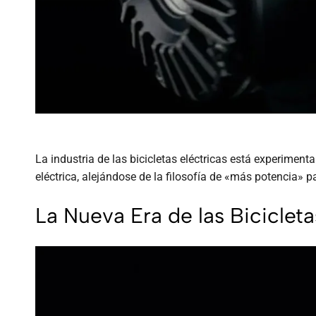
La industria de las bicicletas eléctricas está experimen
eléctrica, alejándose de la filosofía de «más potencia» p
La Nueva Era de las Biciclet