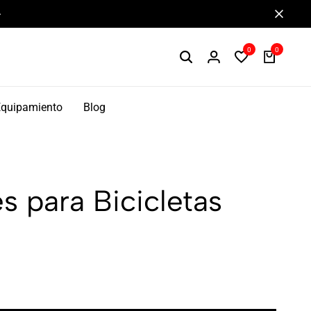
Componentes de alto rendimiento y bikepacking
0
0
Equipamiento
Blog
 para Bicicletas