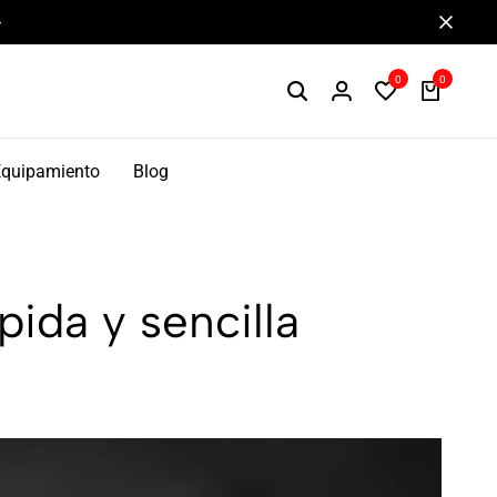
Componentes de alto rendimiento y bikepacking
0
0
Equipamiento
Blog
pida y sencilla