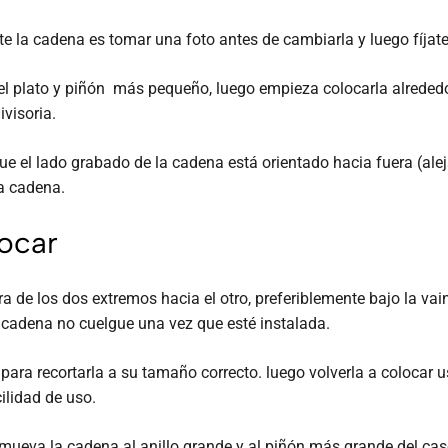
la cadena es tomar una foto antes de cambiarla y luego fíjate e
el plato y piñón más pequeño, luego empieza colocarla alrededo
ivisoria.
ue el lado grabado de la cadena está orientado hacia fuera (ale
la cadena.
locar
 de los dos extremos hacia el otro, preferiblemente bajo la vai
a cadena no cuelgue una vez que esté instalada.
 para recortarla a su tamaño correcto. luego volverla a colocar
lidad de uso.
ueva la cadena al anillo grande y al piñón más grande del caset