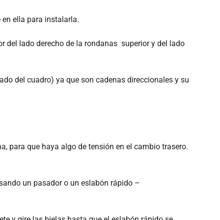
n ella para instalarla.
r del lado derecho de la rondanas superior y del lado
jado del cuadro) ya que son cadenas direccionales y su
na, para que haya algo de tensión en el cambio trasero.
 usando un pasador o un eslabón rápido –
e y gire las bielas hasta que el eslabón rápido se