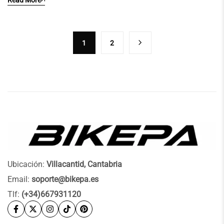
1
2
Ubicación:
Villacantid, Cantabria
Email:
soporte@bikepa.es
Tlf:
(+34)667931120