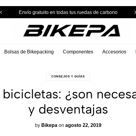
Envío gratuito en todas tus ruedas de carbono
Bikepa
Bolsas de Bikepacking
Componentes
Accesorios
CONSEJOS Y GUÍAS
bicicletas: ¿son neces
y desventajas
by
Bikepa
on
agosto 22, 2019