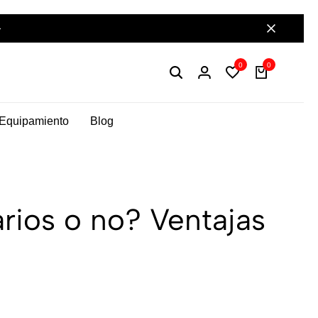
Componentes de alto rendimiento y bikepacking
0
0
Equipamiento
Blog
arios o no? Ventajas