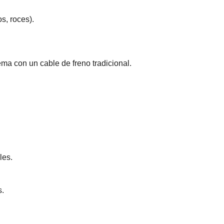
s, roces).
ma con un cable de freno tradicional.
les.
s.