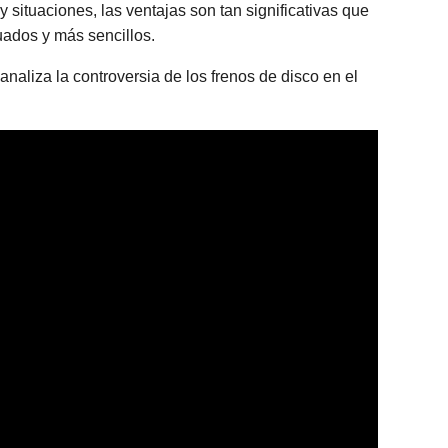
s y situaciones, las ventajas son tan significativas que
uados y más sencillos.
analiza la controversia de los frenos de disco en el