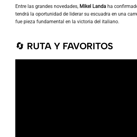
Entre las grandes novedades,
Mikel Landa
ha confirmado 
tendrá la oportunidad de liderar su escuadra en una car
fue pieza fundamental en la victoria del italiano.
🔄
RUTA Y FAVORITOS