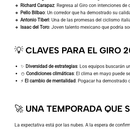
🔸
Richard Carapaz
: Regresa al Giro con intenciones de
🔸
Pello Bilbao
: Un corredor que ha demostrado su calid
🔸
Antonio Tiberi
: Una de las promesas del ciclismo itali
🔸
Isaac del Toro
: Joven talento mexicano que podría so
💡
CLAVES PARA EL GIRO 2
✨
Diversidad de estrategias
: Los equipos buscarán un 
⛄
Condiciones climáticas
: El clima en mayo puede s
⚡
El cambio de mentalidad
: Pogacar ha demostrado qu
🚀
UNA TEMPORADA QUE S
La expectativa está por las nubes. A la espera de confirma