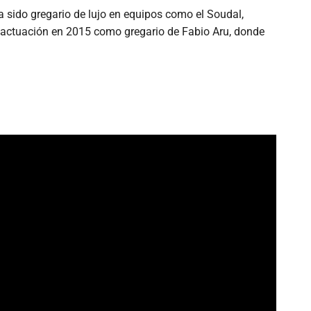
a sido gregario de lujo en equipos como el Soudal,
te actuación en 2015 como gregario de Fabio Aru, donde