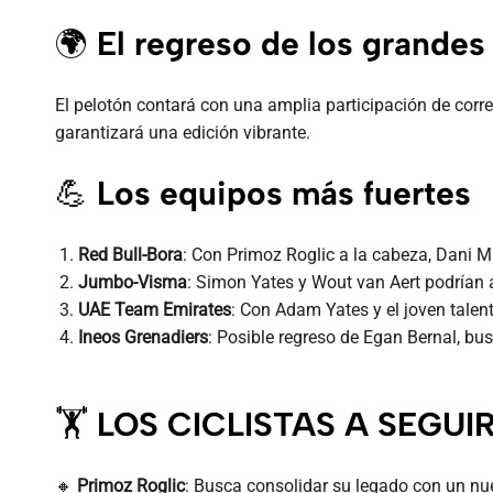
🌍
El regreso de los grandes 
El pelotón contará con una amplia participación de cor
garantizará una edición vibrante.
💪
Los equipos más fuertes
Red Bull-Bora
: Con Primoz Roglic a la cabeza, Dani M
Jumbo-Visma
: Simon Yates y Wout van Aert podrían a
UAE Team Emirates
: Con Adam Yates y el joven tale
Ineos Grenadiers
: Posible regreso de Egan Bernal, bu
🏋️
LOS CICLISTAS A SEGUI
🔸
Primoz Roglic
: Busca consolidar su legado con un nuev