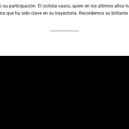
su participación. El ciclista vasco, quien en los últimos años h
rera que ha sido clave en su trayectoria. Recordemos su brillan