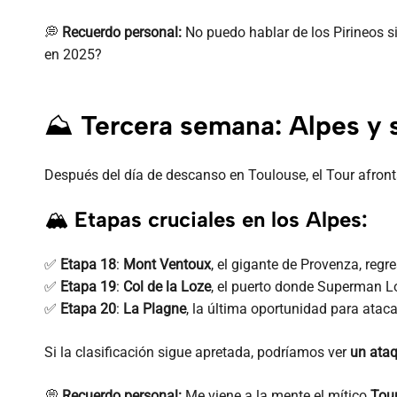
💭
Recuerdo personal:
No puedo hablar de los Pirineos si
en 2025?
⛰️
Tercera semana: Alpes y s
Después del día de descanso en Toulouse, el Tour afron
🏔
Etapas cruciales en los Alpes:
✅
Etapa 18
:
Mont Ventoux
, el gigante de Provenza, regr
✅
Etapa 19
:
Col de la Loze
, el puerto donde Superman Ló
✅
Etapa 20
:
La Plagne
, la última oportunidad para ataca
Si la clasificación sigue apretada, podríamos ver
un ataq
💭
Recuerdo personal:
Me viene a la mente el mítico
Tou