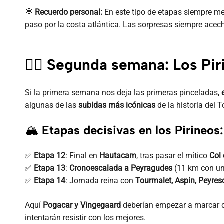
💭
Recuerdo personal:
En este tipo de etapas siempre m
paso por la costa atlántica. Las sorpresas siempre ace
🚵‍♂️
Segunda semana: Los Piri
Si la primera semana nos deja las primeras pinceladas,
algunas de las
subidas más icónicas
de la historia del T
🏔
Etapas decisivas en los Pirineos:
✅
Etapa 12
: Final en
Hautacam
, tras pasar el mítico
Col
✅
Etapa 13
:
Cronoescalada a Peyragudes
(11 km con un
✅
Etapa 14
: Jornada reina con
Tourmalet, Aspin, Peyres
Aquí
Pogacar y Vingegaard
deberían empezar a marcar d
intentarán resistir con los mejores.