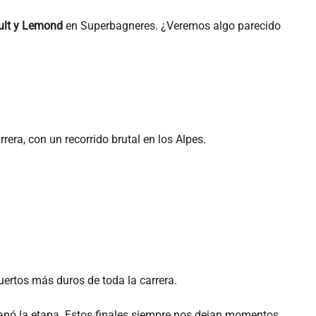
ult y Lemond
en Superbagneres. ¿Veremos algo parecido
rera, con un recorrido brutal en los Alpes.
puertos más duros de toda la carrera.
ganó la etapa. Estos finales siempre nos dejan momentos