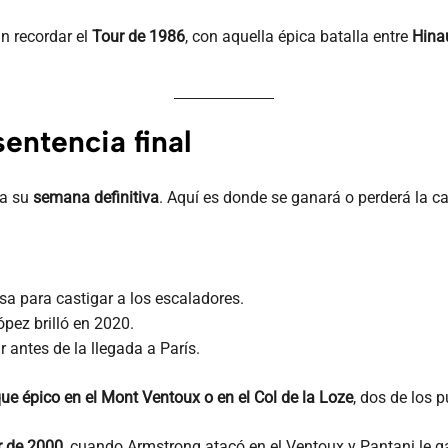
n recordar el
Tour de 1986
, con aquella épica batalla entre
Hina
entencia final
ta su
semana definitiva
. Aquí es donde se ganará o perderá la car
esa para castigar a los escaladores.
pez brilló en 2020.
r antes de la llegada a París.
ue épico en el Mont Ventoux o en el Col de la Loze
, dos de los 
r de 2000
, cuando Armstrong atacó en el Ventoux y Pantani le 