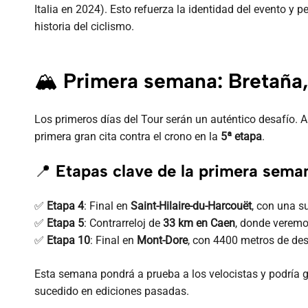
Italia en 2024). Esto refuerza la identidad del evento y 
historia del ciclismo.
🏔️
Primera semana: Bretaña,
Los primeros días del Tour serán un auténtico desafío
primera gran cita contra el crono en la
5ª etapa
.
📍
Etapas clave de la primera sema
✅
Etapa 4
: Final en
Saint-Hilaire-du-Harcouët
, con una s
✅
Etapa 5
: Contrarreloj de
33 km en Caen
, donde veremos
✅
Etapa 10
: Final en
Mont-Dore
, con 4400 metros de des
Esta semana pondrá a prueba a los velocistas y podría 
sucedido en ediciones pasadas.