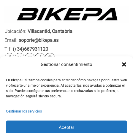
Ubicación:
Villacantid, Cantabria
Email:
soporte@bikepa.es
Tlf:
(+34)667931120
Gestionar consentimiento
Ayuda
Bikepa
En Bikepa utilizamos cookies para entender cómo navegas por nuestra web
y ofrecerte una mejor experiencia. Al aceptarlas, nos ayudas a optimizar el
Newsletter Bikepa
sitio. Puedes configurar tus preferencias o rechazarlas si lo prefieres, tu
navegación seguirá siendo segura.
Gestionar los servicios
Aceptar
© 2026 Bikepa. Todos los derechos reservados.