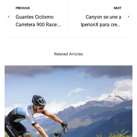
PREVIOUS
NEXT
Guantes Ciclismo
Canyon se une a
Carretera 900 Race:
IperionX para crear
¡Control y comodidad
bicicletas de titanio
para tus rutas!
sostenible
Related Articles