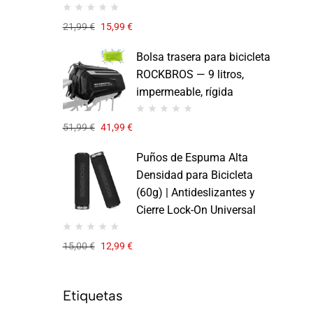
21,99
€
15,99
€
Bolsa trasera para bicicleta
ROCKBROS — 9 litros,
impermeable, rígida
51,99
€
41,99
€
Puños de Espuma Alta
Densidad para Bicicleta
(60g) | Antideslizantes y
Cierre Lock-On Universal
15,00
€
12,99
€
Etiquetas