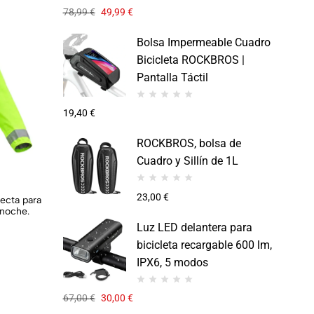
78,99
€
49,99
€
Bolsa Impermeable Cuadro
Bicicleta ROCKBROS |
Pantalla Táctil
19,40
€
ROCKBROS, bolsa de
Cuadro y Sillín de 1L
23,00
€
ecta para
 noche.
Luz LED delantera para
bicicleta recargable 600 lm,
IPX6, 5 modos
67,00
€
30,00
€