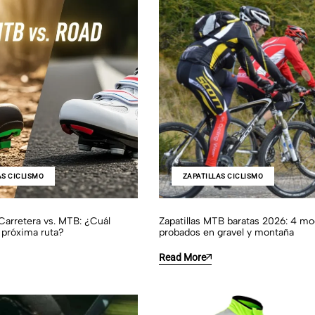
AS CICLISMO
ZAPATILLAS CICLISMO
 Carretera vs. MTB: ¿Cuál
Zapatillas MTB baratas 2026: 4 mo
u próxima ruta?
probados en gravel y montaña
Read More