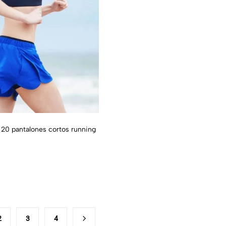
 20 pantalones cortos running
2
3
4