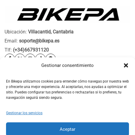
Ubicación:
Villacantid, Cantabria
Email:
soporte@bikepa.es
Tlf:
(+34)667931120
Gestionar consentimiento
Ayuda
Bikepa
En Bikepa utilizamos cookies para entender cómo navegas por nuestra web
y ofrecerte una mejor experiencia. Al aceptarlas, nos ayudas a optimizar el
Newsletter Bikepa
sitio. Puedes configurar tus preferencias o rechazarlas si lo prefieres, tu
navegación seguirá siendo segura.
Gestionar los servicios
Aceptar
© 2026 Bikepa. Todos los derechos reservados.