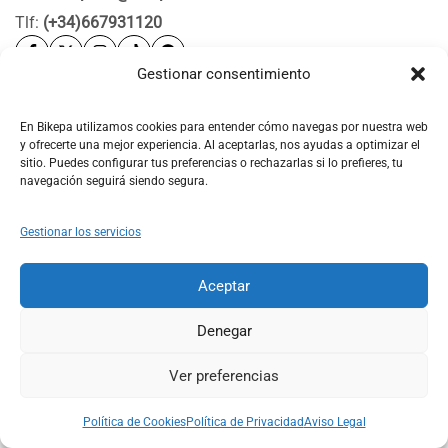
Tlf:
(+34)667931120
Gestionar consentimiento
Ayuda
Bikepa
En Bikepa utilizamos cookies para entender cómo navegas por nuestra web
y ofrecerte una mejor experiencia. Al aceptarlas, nos ayudas a optimizar el
Newsletter Bikepa
sitio. Puedes configurar tus preferencias o rechazarlas si lo prefieres, tu
navegación seguirá siendo segura.
Gestionar los servicios
Aceptar
© 2026 Bikepa. Todos los derechos reservados.
Denegar
Ver preferencias
0
0
Política de Cookies
Política de Privacidad
Aviso Legal
Shop
Search
Account
Wishlist
Cart