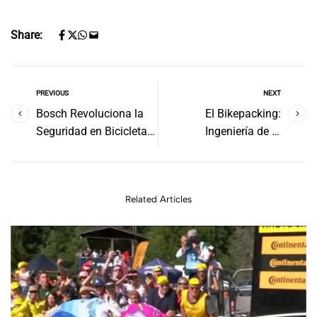
Share:
PREVIOUS
NEXT
Bosch Revoluciona la
El Bikepacking:
Seguridad en Bicicletas
Ingeniería de la
Eléctricas con Antirrobo
Autonomía y Dinámica
en CES 2026
Off-Road
Related Articles