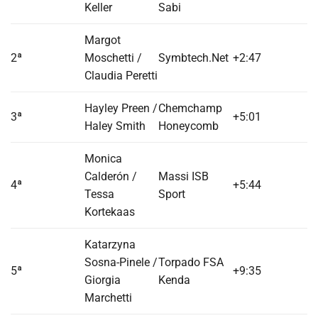
Keller
Sabi
Margot
2ª
Moschetti /
Symbtech.Net
+2:47
Claudia Peretti
Hayley Preen /
Chemchamp
3ª
+5:01
Haley Smith
Honeycomb
Monica
Calderón /
Massi ISB
4ª
+5:44
Tessa
Sport
Kortekaas
Katarzyna
Sosna-Pinele /
Torpado FSA
5ª
+9:35
Giorgia
Kenda
Marchetti