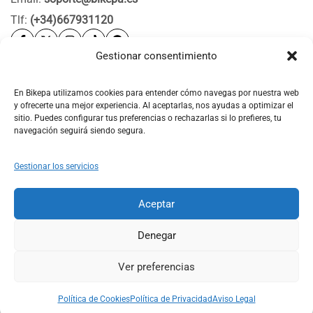
Tlf:
(+34)667931120
Gestionar consentimiento
Ayuda
Bikepa
En Bikepa utilizamos cookies para entender cómo navegas por nuestra web
y ofrecerte una mejor experiencia. Al aceptarlas, nos ayudas a optimizar el
Newsletter Bikepa
sitio. Puedes configurar tus preferencias o rechazarlas si lo prefieres, tu
navegación seguirá siendo segura.
Gestionar los servicios
Aceptar
© 2026 Bikepa. Todos los derechos reservados.
Denegar
Ver preferencias
0
0
Política de Cookies
Política de Privacidad
Aviso Legal
Shop
Search
Account
Wishlist
Cart