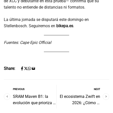
de XCC y debutante en esta prueba— confirma que su
talento no entiende de distancias ni formatos.
La última jornada se disputará este domingo en
Stellenbosch. Seguiremos en
bikepa.es
.
Fuentes: Cape Epic Official
Share:
PREVIOUS
NEXT
SRAM Maven B1: la
El ecosistema Zwift en
evolución que prioriza el
2026: ¿Cómo la
control sobre la
integración 'Outdoor'