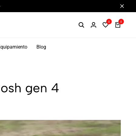
Componentes de alto rendimiento y bikepacking
0
0
Equipamiento
Blog
Bosh gen 4