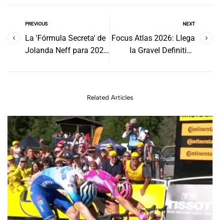
PREVIOUS
NEXT
La 'Fórmula Secreta' de
Focus Atlas 2026: Llega
Jolanda Neff para 2026:
la Gravel Definitiva
Por Qué la Campeona
(Carbono o Aluminio)
Olímpica de MTB Ha
con Precios y Montajes
Elegido el Extremo
Related Articles
Ciclocross Belga