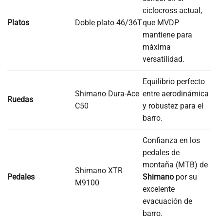
ciclocross actual,
Platos
Doble plato 46/36T
que MVDP
mantiene para
máxima
versatilidad.
Equilibrio perfecto
Shimano Dura-Ace
entre aerodinámica
Ruedas
C50
y robustez para el
barro.
Confianza en los
pedales de
montaña (MTB) de
Shimano XTR
Pedales
Shimano
por su
M9100
excelente
evacuación de
barro.