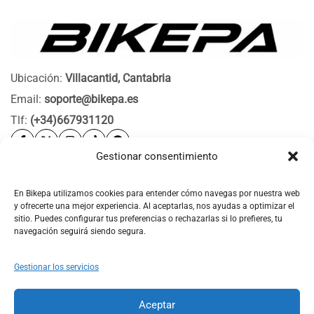
Ubicación:
Villacantid, Cantabria
Email:
soporte@bikepa.es
Tlf:
(+34)667931120
Gestionar consentimiento
Ayuda
Bikepa
En Bikepa utilizamos cookies para entender cómo navegas por nuestra web
y ofrecerte una mejor experiencia. Al aceptarlas, nos ayudas a optimizar el
Newsletter Bikepa
sitio. Puedes configurar tus preferencias o rechazarlas si lo prefieres, tu
navegación seguirá siendo segura.
Gestionar los servicios
Aceptar
© 2026 Bikepa. Todos los derechos reservados.