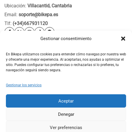
Ubicación:
Villacantid, Cantabria
Email:
soporte@bikepa.es
Tlf:
(+34)667931120
Gestionar consentimiento
Ayuda
Bikepa
En Bikepa utilizamos cookies para entender cómo navegas por nuestra web
y ofrecerte una mejor experiencia. Al aceptarlas, nos ayudas a optimizar el
Newsletter Bikepa
sitio. Puedes configurar tus preferencias o rechazarlas si lo prefieres, tu
navegación seguirá siendo segura.
Gestionar los servicios
Aceptar
© 2026 Bikepa. Todos los derechos reservados.
Denegar
Ver preferencias