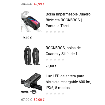
78,99
€
49,99
€
Bolsa Impermeable Cuadro
Bicicleta ROCKBROS |
Pantalla Táctil
19,40
€
ROCKBROS, bolsa de
Cuadro y Sillín de 1L
23,00
€
Luz LED delantera para
bicicleta recargable 600 lm,
IPX6, 5 modos
67,00
€
30,00
€