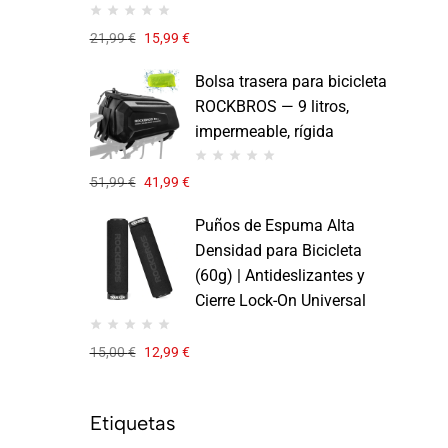
21,99
€
15,99
€
Bolsa trasera para bicicleta
ROCKBROS — 9 litros,
impermeable, rígida
51,99
€
41,99
€
Puños de Espuma Alta
Densidad para Bicicleta
(60g) | Antideslizantes y
Cierre Lock-On Universal
15,00
€
12,99
€
Etiquetas