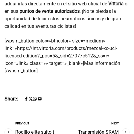
adquirirlas directamente en el sitio web oficial de
Vittoria
o
en sus
puntos de venta autorizados
. ¡No te pierdas la
oportunidad de lucir estos neumáticos únicos y de gran
calidad en tus aventuras ciclistas!
[wpsm_button color=»btncolor» size=»medium»
link=»https://int.vittoria.com/products/mezcal-xc-uci-
licensed-edition?_pos=5&_sid=27077c512&_ss=r»
icon=»link» class=»» target=»_blank»]Mas información
[/wpsm_button]
Share:
PREVIOUS
NEXT
Rodillo elite suito t
Transmisión SRAM