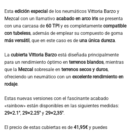
Esta
edición especial
de los neumáticos
Vittoria Barzo
y
Mezcal
con un llamativo
acabado en arco iris
se presenta
con una carcasa de
60 TPI
y es completamente
compatible
con tubeless
, además de emplear su compuesto de goma
más versátil
, que en este caso es de
una única dureza
.
La
cubierta Vittoria Barzo
está diseñada principalmente
para un rendimiento óptimo en
terrenos blandos
, mientras
que la
Mezcal
sobresale en
terrenos secos y duros
,
ofreciendo un neumático con un
excelente rendimiento en
rodaje
.
Estas nuevas versiones con el fascinante acabado
«rainbow» están disponibles en las siguientes medidas:
29×2.1″
,
29×2.25″
y
29×2,35″
.
El precio de estas cubiertas es de
41,95€
y puedes