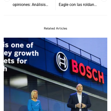
opiniones: Análisis
Eagle con las roldanas
detallado
CeramicSpeed OSPW X
por 579€
Related Articles