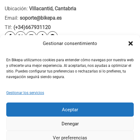
Ubicación:
Villacantid, Cantabria
Email:
soporte@bikepa.es
Tlf:
(+34)667931120
Gestionar consentimiento
Ayuda
Bikepa
En Bikepa utilizamos cookies para entender cómo navegas por nuestra web
y ofrecerte una mejor experiencia. Al aceptarlas, nos ayudas a optimizar el
Newsletter Bikepa
sitio. Puedes configurar tus preferencias o rechazarlas si lo prefieres, tu
navegación seguirá siendo segura.
Gestionar los servicios
Aceptar
© 2026 Bikepa. Todos los derechos reservados.
Denegar
Ver preferencias